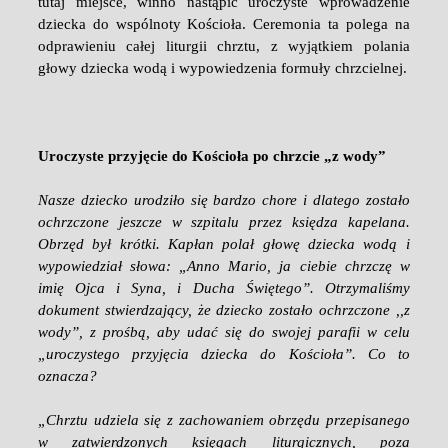
tutaj miejsce, winno nastąpić uroczyste wprowadzenie
dziecka do wspólnoty Kościoła. Ceremonia ta polega na
odprawieniu całej liturgii chrztu, z wyjątkiem polania
głowy dziecka wodą i wypowiedzenia formuły chrzcielnej.
Uroczyste przyjęcie do Kościoła po chrzcie „z wody”
Nasze dziecko urodziło się bardzo chore i dlatego zostało
ochrzczone jeszcze w szpitalu przez księdza kapelana.
Obrzęd był krótki. Kapłan polał głowę dziecka wodą i
wypowiedział słowa: „Anno Mario, ja ciebie chrzczę w
imię Ojca i Syna, i Ducha Świętego”. Otrzymaliśmy
dokument stwierdzający, że dziecko zostało ochrzczone ,,z
wody”, z prośbą, aby udać się do swojej parafii w celu
„uroczystego przyjęcia dziecka do Kościoła”. Co to
oznacza?
„Chrztu udziela się z zachowaniem obrzędu przepisanego
w zatwierdzonych księgach liturgicznych, poza