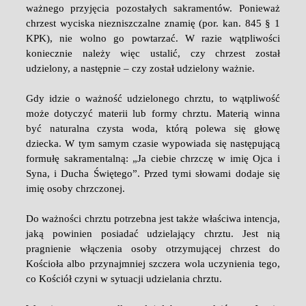
ważnego przyjęcia pozostałych sakramentów. Ponieważ
chrzest wyciska niezniszczalne znamię (por. kan. 845 § 1
KPK), nie wolno go powtarzać. W razie wątpliwości
koniecznie należy więc ustalić, czy chrzest został
udzielony, a następnie – czy został udzielony ważnie.
Gdy idzie o ważność udzielonego chrztu, to wątpliwość
może dotyczyć materii lub formy chrztu. Materią winna
być naturalna czysta woda, którą polewa się głowę
dziecka. W tym samym czasie wypowiada się następującą
formułę sakramentalną: „Ja ciebie chrzczę w imię Ojca i
Syna, i Ducha Świętego”. Przed tymi słowami dodaje się
imię osoby chrzczonej.
Do ważności chrztu potrzebna jest także właściwa intencja,
jaką powinien posiadać udzielający chrztu. Jest nią
pragnienie włączenia osoby otrzymującej chrzest do
Kościoła albo przynajmniej szczera wola uczynienia tego,
co Kościół czyni w sytuacji udzielania chrztu.