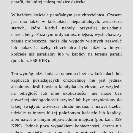
parafii, do której należą rodzice dziecka.
W każdym kościele parafialnym jest chrzcielnica. Czasem
jest ona także w kościołach nieparafialnych, zwłaszcza
starych, które kiedyś nabyły przywilej posiadania
chrzcielnicy. Poza tym ordynariusz miejsca, wysłuchawszy
zdania proboszcza, może dla wygody wiernych zezwolić
lub nakazać, ażeby chrzcielnica była także w innym
kościele niż parafialny lub w kaplicy na terenie parafii
(por. kan. 858 KPK).
Ten wymóg udzielania sakramentu chrztu w kościołach lub
kaplicach posiadających chrzcielnicę nie jest jednak
absolutny. Jeśli bowiem kandydat do chrztu, ze względu
na odległość lub inne okoliczności, nie może bez
poważnej niedogodności przybyć lub być przyniesiony do
takiej świątyni, wówczas chrztu można, a nawet trzeba,
udzielić w innym bliżej położonym kościele lub kaplicy,
albo nawet w innym odpowiednim miejscu (por. kan. 859
KPK). Jednak poza wypadkiem konieczności, chrztu nie
należy udzielać w domach prywatnych, chyba że