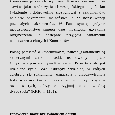
konsekwencje swoich wyborów. Kościół zaś nie może
stawiać jako wzór życia chrześcijańskiego kogoś, kto
świadomie i dobrowolnie zrezygnował z sakramentów;
najpierw sakramentu małżeństwa, a w konsekwencji
pozostałych sakramentów. W Pana sytuacji jedynie
niebezpieczeństwo śmierci daje możliwość uzyskania
rozgrzeszenia, a następnie przyjęcia sakramentu
namaszczenia chorych i Komunii św.
Proszę pamiętać o katechizmowej nauce: „Sakramenty są
skutecznymi znakami łaski, ustanowionymi przez
Chrystusa i powierzonymi Kościołowi. Przez te znaki jest
udzielane życie Boże. Obrzędy widzialne, w których
celebruje się sakramenty, oznaczają i urzeczywistniają
łaski właściwe każdemu sakramentowi. Przynoszą one
owoc w tych, którzy je przyjmują z odpowiednią
dyspozycją” (KKK, n. 1131).
Innowierca może być świadkiem chrztu