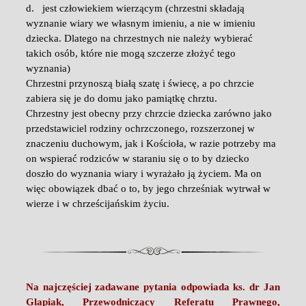
d. jest człowiekiem wierzącym (chrzestni składają
wyznanie wiary we własnym imieniu, a nie w imieniu
dziecka. Dlatego na chrzestnych nie należy wybierać
takich osób, które nie mogą szczerze złożyć tego
wyznania)
Chrzestni przynoszą białą szatę i świecę, a po chrzcie
zabiera się je do domu jako pamiątkę chrztu.
Chrzestny jest obecny przy chrzcie dziecka zarówno jako
przedstawiciel rodziny ochrzczonego, rozszerzonej w
znaczeniu duchowym, jak i Kościoła, w razie potrzeby ma
on wspierać rodziców w staraniu się o to by dziecko
doszło do wyznania wiary i wyrażało ją życiem. Ma on
więc obowiązek dbać o to, by jego chrześniak wytrwał w
wierze i w chrześcijańskim życiu.
Na najczęściej zadawane pytania odpowiada
ks. dr Jan
Glapiak, Przewodniczący Referatu Prawnego,