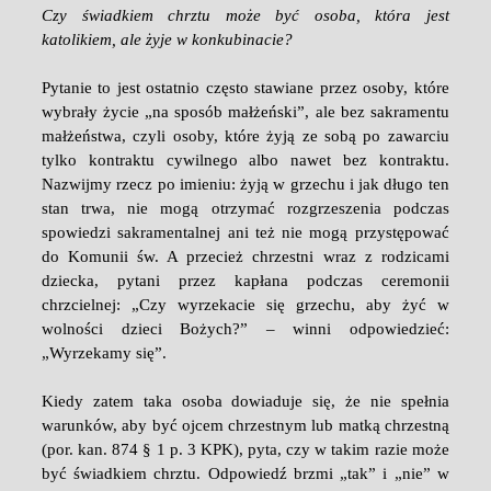
Czy świadkiem chrztu może być osoba, która jest
katolikiem, ale żyje w konkubinacie?
Pytanie to jest ostatnio często stawiane przez osoby, które
wybrały życie „na sposób małżeński”, ale bez sakramentu
małżeństwa, czyli osoby, które żyją ze sobą po zawarciu
tylko kontraktu cywilnego albo nawet bez kontraktu.
Nazwijmy rzecz po imieniu: żyją w grzechu i jak długo ten
stan trwa, nie mogą otrzymać rozgrzeszenia podczas
spowiedzi sakramentalnej ani też nie mogą przystępować
do Komunii św. A przecież chrzestni wraz z rodzicami
dziecka, pytani przez kapłana podczas ceremonii
chrzcielnej: „Czy wyrzekacie się grzechu, aby żyć w
wolności dzieci Bożych?” – winni odpowiedzieć:
„Wyrzekamy się”.
Kiedy zatem taka osoba dowiaduje się, że nie spełnia
warunków, aby być ojcem chrzestnym lub matką chrzestną
(por. kan. 874 § 1 p. 3 KPK), pyta, czy w takim razie może
być świadkiem chrztu. Odpowiedź brzmi „tak” i „nie” w