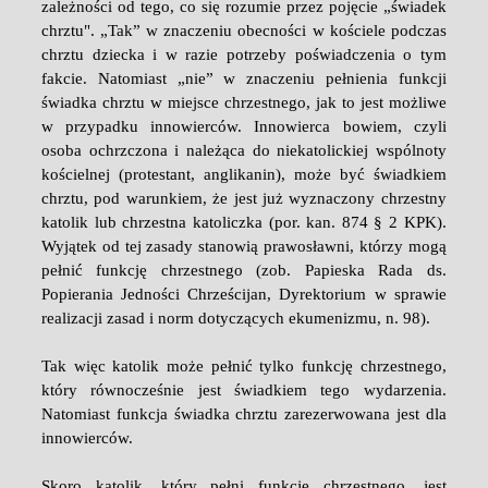
zależności od tego, co się rozumie przez pojęcie „świadek
chrztu". „Tak” w znaczeniu obecności w kościele podczas
chrztu dziecka i w razie potrzeby poświadczenia o tym
fakcie. Natomiast „nie” w znaczeniu pełnienia funkcji
świadka chrztu w miejsce chrzestnego, jak to jest możliwe
w przypadku innowierców. Innowierca bowiem, czyli
osoba ochrzczona i należąca do niekatolickiej wspólnoty
kościelnej (protestant, anglikanin), może być świadkiem
chrztu, pod warunkiem, że jest już wyznaczony chrzestny
katolik lub chrzestna katoliczka (por. kan. 874 § 2 KPK).
Wyjątek od tej zasady stanowią prawosławni, którzy mogą
pełnić funkcję chrzestnego (zob. Papieska Rada ds.
Popierania Jedności Chrześcijan, Dyrektorium w sprawie
realizacji zasad i norm dotyczących ekumenizmu, n. 98).
Tak więc katolik może pełnić tylko funkcję chrzestnego,
który równocześnie jest świadkiem tego wydarzenia.
Natomiast funkcja świadka chrztu zarezerwowana jest dla
innowierców.
Skoro katolik, który pełni funkcje chrzestnego, jest