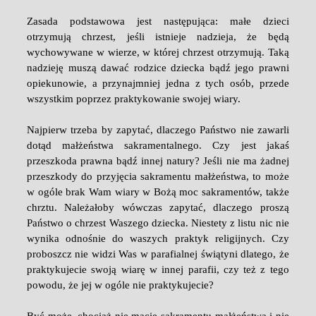
Zasada podstawowa jest następująca: małe dzieci
otrzymują chrzest, jeśli istnieje nadzieja, że będą
wychowywane w wierze, w której chrzest otrzymują. Taką
nadzieję muszą dawać rodzice dziecka bądź jego prawni
opiekunowie, a przynajmniej jedna z tych osób, przede
wszystkim poprzez praktykowanie swojej wiary.
Najpierw trzeba by zapytać, dlaczego Państwo nie zawarli
dotąd małżeństwa sakramentalnego. Czy jest jakaś
przeszkoda prawna bądź innej natury? Jeśli nie ma żadnej
przeszkody do przyjęcia sakramentu małżeństwa, to może
w ogóle brak Wam wiary w Bożą moc sakramentów, także
chrztu. Należałoby wówczas zapytać, dlaczego proszą
Państwo o chrzest Waszego dziecka. Niestety z listu nic nie
wynika odnośnie do waszych praktyk religijnych. Czy
proboszcz nie widzi Was w parafialnej świątyni dlatego, że
praktykujecie swoją wiarę w innej parafii, czy też z tego
powodu, że jej w ogóle nie praktykujecie?
Być może, chociaż nie macie sakramentu małżeństwa i nie