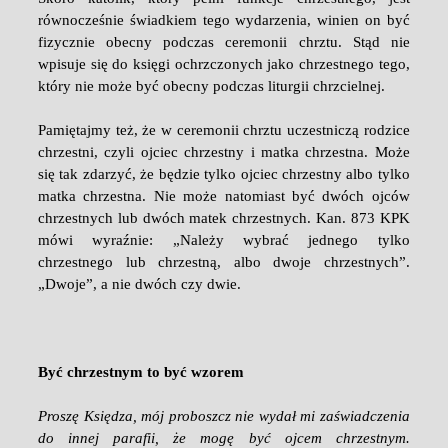
równocześnie świadkiem tego wydarzenia, winien on być
fizycznie obecny podczas ceremonii chrztu. Stąd nie
wpisuje się do księgi ochrzczonych jako chrzestnego tego,
który nie może być obecny podczas liturgii chrzcielnej.
Pamiętajmy też, że w ceremonii chrztu uczestniczą rodzice
chrzestni, czyli ojciec chrzestny i matka chrzestna. Może
się tak zdarzyć, że będzie tylko ojciec chrzestny albo tylko
matka chrzestna. Nie może natomiast być dwóch ojców
chrzestnych lub dwóch matek chrzestnych. Kan. 873 KPK
mówi wyraźnie: „Należy wybrać jednego tylko
chrzestnego lub chrzestną, albo dwoje chrzestnych”.
„Dwoje”, a nie dwóch czy dwie.
Być chrzestnym to być wzorem
Proszę Księdza, mój proboszcz nie wydał mi zaświadczenia
do innej parafii, że mogę być ojcem chrzestnym.