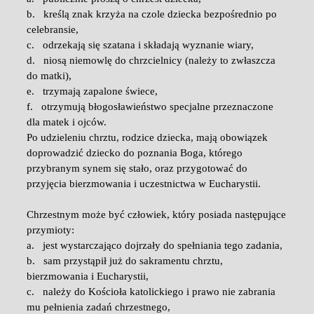
b. kreślą znak krzyża na czole dziecka bezpośrednio po
celebransie,
c. odrzekają się szatana i składają wyznanie wiary,
d. niosą niemowlę do chrzcielnicy (należy to zwłaszcza
do matki),
e. trzymają zapalone świece,
f. otrzymują błogosławieństwo specjalne przeznaczone
dla matek i ojców.
Po udzieleniu chrztu, rodzice dziecka, mają obowiązek
doprowadzić dziecko do poznania Boga, którego
przybranym synem się stało, oraz przygotować do
przyjęcia bierzmowania i uczestnictwa w Eucharystii.
Chrzestnym może być człowiek, który posiada następujące
przymioty:
a. jest wystarczająco dojrzały do spełniania tego zadania,
b. sam przystąpił już do sakramentu chrztu,
bierzmowania i Eucharystii,
c. należy do Kościoła katolickiego i prawo nie zabrania
mu pełnienia zadań chrzestnego,