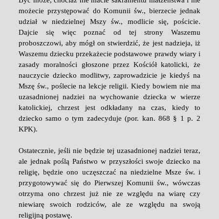
możecie przystępować do Komunii św., bierzecie jednak
udział w niedzielnej Mszy św., modlicie się, pościcie.
Dajcie się więc poznać od tej strony Waszemu
proboszczowi, aby mógł on stwierdzić, że jest nadzieja, iż
Waszemu dziecku przekażecie podstawowe prawdy wiary i
zasady moralności głoszone przez Kościół katolicki, że
nauczycie dziecko modlitwy, zaprowadzicie je kiedyś na
Mszę św., poślecie na lekcje religii. Kiedy bowiem nie ma
uzasadnionej nadziei na wychowanie dziecka w wierze
katolickiej, chrzest jest odkładany na czas, kiedy to
dziecko samo o tym zadecyduje (por. kan. 868 § 1 p. 2
KPK).
Ostatecznie, jeśli nie będzie tej uzasadnionej nadziei teraz,
ale jednak poślą Państwo w przyszłości swoje dziecko na
religię, będzie ono uczęszczać na niedzielne Msze św. i
przygotowywać się do Pierwszej Komunii św., wówczas
otrzyma ono chrzest już nie ze względu na wiarę czy
niewiarę swoich rodziców, ale ze względu na swoją
religijną postawę.