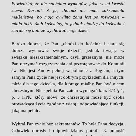
Powiedział, że nie spełniam wymogów, jakie w tej kwestii
stawia Kościół. A ja, chociaż nie mam sakramentu
małżeństwa, bo moja cywilna żona jest po rozwodzie –
miała także ślub kościelny, to jednak chodzę do kościoła i
staram się dobrze wychować moje dzieci.
Bardzo dobrze, że Pan „chodzi do kościoła i stara się
dobrze wychować swoje dzieci”, jednak trwając w
związku niesakramentalnym, czyli grzesznym, nie może
Pan otrzymać rozgrzeszenia ani przystępować do Komunii
św. Nie jest Pan w pełnej wspólnocie z Bogiem, a tym
samym Pana życie nie jest dobrym przykładem dla innych,
także dla tego dziecka, dla którego miałby Pan być ojcem
chrzestnym. Nie spełnia Pan zatem wymagań kan. 874 § 1,
p. 3 KPK, który mówi, że chrzestnym może być osoba
prowadząca życie zgodne z wiarą i odpowiadające funkcji,
jaką ma pełnić.
Wybrał Pan życie bez sakramentów. To była Pana decyzja.
Człowiek dorosły i odpowiedzialny potrafi też ponosić