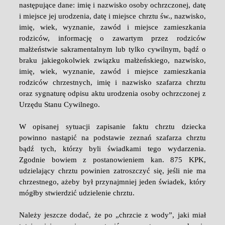
następujące dane: imię i nazwisko osoby ochrzczonej, datę
i miejsce jej urodzenia, datę i miejsce chrztu św., nazwisko,
imię, wiek, wyznanie, zawód i miejsce zamieszkania
rodziców, informację o zawartym przez rodziców
małżeństwie sakramentalnym lub tylko cywilnym, bądź o
braku jakiegokolwiek związku małżeńskiego, nazwisko,
imię, wiek, wyznanie, zawód i miejsce zamieszkania
rodziców chrzestnych, imię i nazwisko szafarza chrztu
oraz sygnaturę odpisu aktu urodzenia osoby ochrzczonej z
Urzędu Stanu Cywilnego.
W opisanej sytuacji zapisanie faktu chrztu dziecka
powinno nastąpić na podstawie zeznań szafarza chrztu
bądź tych, którzy byli świadkami tego wydarzenia.
Zgodnie bowiem z postanowieniem kan. 875 KPK,
udzielający chrztu powinien zatroszczyć się, jeśli nie ma
chrzestnego, ażeby był przynajmniej jeden świadek, który
mógłby stwierdzić udzielenie chrztu.
Należy jeszcze dodać, że po „chrzcie z wody”, jaki miał