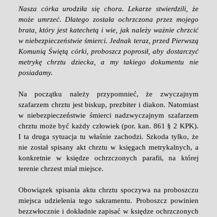
Nasza córka urodziła się chora. Lekarze stwierdzili, że
może umrzeć. Dlatego została ochrzczona przez mojego
brata, który jest katechetą i wie, jak należy ważnie chrzcić
w niebezpieczeństwie śmierci. Jednak teraz, przed Pierwszą
Komunią Świętą córki, proboszcz poprosił, aby dostarczyć
metrykę chrztu dziecka, a my takiego dokumentu nie
posiadamy.
Na początku należy przypomnieć, że zwyczajnym
szafarzem chrztu jest biskup, prezbiter i diakon. Natomiast
w niebezpieczeństwie śmierci nadzwyczajnym szafarzem
chrztu może być każdy człowiek (por. kan. 861 § 2 KPK).
I ta druga sytuacja tu właśnie zachodzi. Szkoda tylko, że
nie został spisany akt chrztu w księgach metrykalnych, a
konkretnie w księdze ochrzczonych parafii, na której
terenie chrzest miał miejsce.
Obowiązek spisania aktu chrztu spoczywa na proboszczu
miejsca udzielenia tego sakramentu. Proboszcz powinien
bezzwłocznie i dokładnie zapisać w księdze ochrzczonych