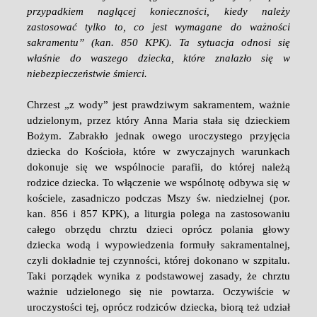
przypadkiem naglącej konieczności, kiedy należy
zastosować tylko to, co jest wymagane do ważności
sakramentu” (kan. 850 KPK). Ta sytuacja odnosi się
właśnie do waszego dziecka, które znalazło się w
niebezpieczeństwie śmierci.
Chrzest „z wody” jest prawdziwym sakramentem, ważnie
udzielonym, przez który Anna Maria stała się dzieckiem
Bożym. Zabrakło jednak owego uroczystego przyjęcia
dziecka do Kościoła, które w zwyczajnych warunkach
dokonuje się we wspólnocie parafii, do której należą
rodzice dziecka. To włączenie we wspólnotę odbywa się w
kościele, zasadniczo podczas Mszy św. niedzielnej (por.
kan. 856 i 857 KPK), a liturgia polega na zastosowaniu
całego obrzędu chrztu dzieci oprócz polania głowy
dziecka wodą i wypowiedzenia formuły sakramentalnej,
czyli dokładnie tej czynności, której dokonano w szpitalu.
Taki porządek wynika z podstawowej zasady, że chrztu
ważnie udzielonego się nie powtarza. Oczywiście w
uroczystości tej, oprócz rodziców dziecka, biorą też udział